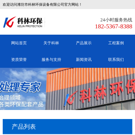
欢迎访问潍坊市科林环保设备有限公司官方网站！
24小时服务热线
182-5367-8388
网站首页
关于科林
产品展示
工程案例
资质荣誉
服务与支持
新闻资讯
联系我们
产品列表