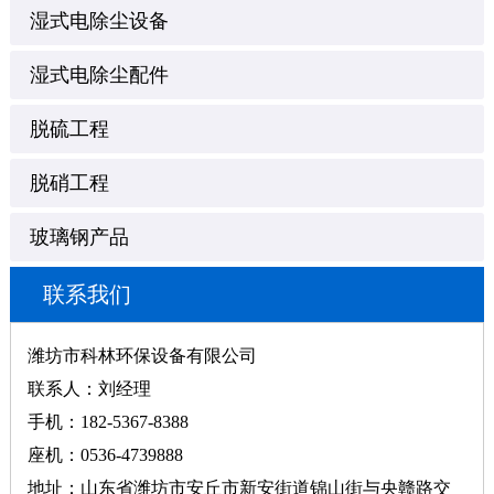
湿式电除尘设备
湿式电除尘配件
脱硫工程
脱硝工程
玻璃钢产品
联系我们
潍坊市科林环保设备有限公司
联系人：刘经理
手机：182-5367-8388
座机：0536-4739888
地址：山东省潍坊市安丘市新安街道锦山街与央赣路交