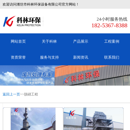
欢迎访问潍坊市科林环保设备有限公司官方网站！
24小时服务热线
182-5367-8388
网站首页
关于科林
产品展示
工程案例
资质荣誉
服务与支持
新闻资讯
联系我们
返回上一页
>>脱硝工程