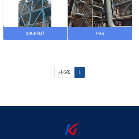
SNCR脱硝
脱硝
共6条
1