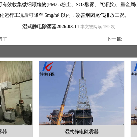
集微细颗粒物(PM2.5粉尘、SO3酸雾、气溶胶)、重金属(Hg
优化运行工况后可降至 5mg/m³ 以内，改善烟囱尾气排放工况。
湿式静电除雾器2026-03-11
本文被阅读 159 次
有了
下一篇:
湿式静电除雾器
湿式静