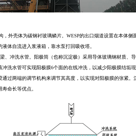
结构，外壳体为碳钢衬玻璃鳞片。WESP的出口烟道设置在本体
的液体自流进入浆液箱，靠水泵打回吸收塔。
撑梁、冲洗水管。阳极筒（也称沉淀极）采用导体玻璃钢材质、
该冲洗水管可实现阳极膜6个面的在线冲洗，以减少阳极膜结垢
梁通过两端的调节机构来调节其高度，以实现对阳极膜的张紧。
用寿命长等优点。