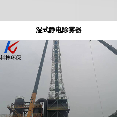
阴极线
脱硫塔
极管
水膜除尘脱硫
极管
脱硫塔
S
湿式静电除雾器
极管
脱硫塔
极管
脱硫塔
S
管管束
脱硫塔
锈钢储罐
脱硫塔
极管
脱硫塔
管管束
氧化镁法
管管束
氨法脱硫