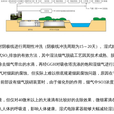
阴极线进行周期性冲洗（阴极线冲洗周期为15～20天）。湿
气SO₂排放的有效方法，其中湿法烟气脱硫工艺因其技术成熟、
除去烟气带出的水滴，再经GGH对吸收塔洗涤的饱和湿烟气进行
烟气对烟囱的腐蚀。但实际上难以彻底规避烟囱腐蚀问题，原因在于
。当前部设有烟气脱硝装置时，由于催化剂的作用，烟气中SO3
量，但仅对40微米以上的大液滴有比较好的去除效果，微细雾滴
入人体的呼吸道，影响人体健康。湿式电除雾器能够大幅减轻湿