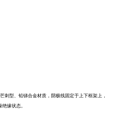
用芒刺型、铅锑合金材质，阴极线固定于上下框架上，
燥绝缘状态。