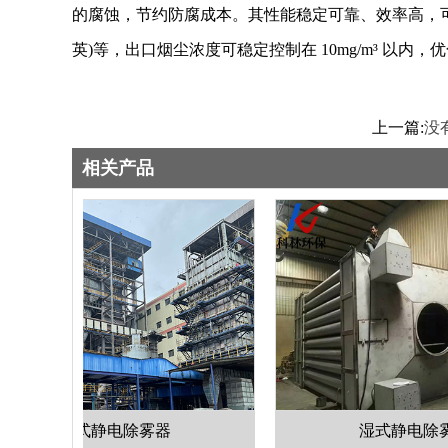
的腐蚀，节约防腐成本。其性能稳定可靠、效率高，可有效收
英)等，出口烟尘浓度可稳定控制在 10mg/m³ 以内，
上一篇:
没
相关产品
电除雾器
湿式静电除雾器