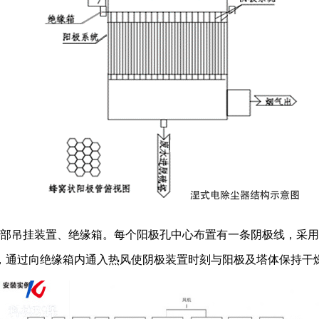
下部吊挂装置、绝缘箱。每个阳极孔中心布置有一条阴极线，采
，通过向绝缘箱内通入热风使阴极装置时刻与阳极及塔体保持干