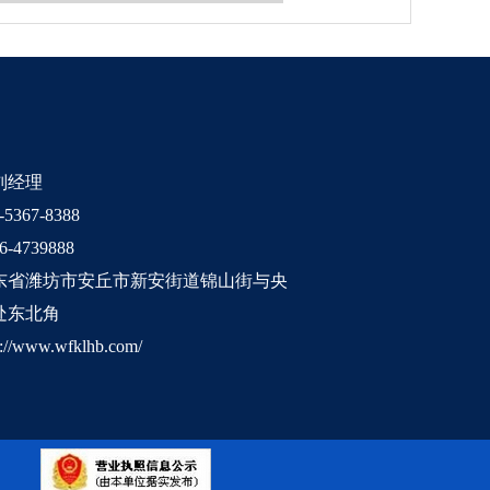
刘经理
367-8388
-4739888
东省潍坊市安丘市新安街道锦山街与央
处东北角
//www.wfklhb.com/